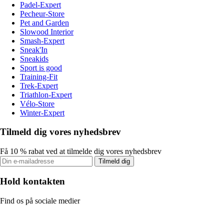
Padel-Expert
Pecheur-Store
Pet and Garden
Slowood Interior
Smash-Expert
Sneak'In
Sneakids
Sport is good
Training-Fit
Trek-Expert
Triathlon-Expert
Vélo-Store
Winter-Expert
Tilmeld dig vores nyhedsbrev
Få 10 % rabat ved at tilmelde dig vores nyhedsbrev
Tilmeld dig
Hold kontakten
Find os på sociale medier