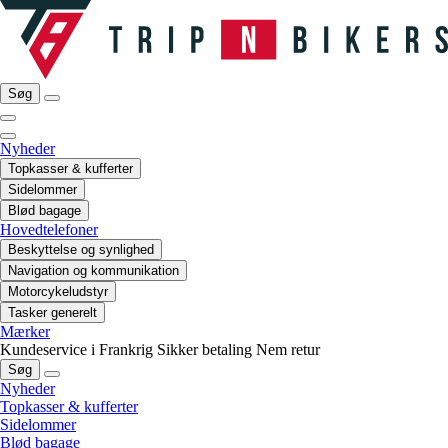
Søg
Nyheder
Topkasser & kufferter
Sidelommer
Blød bagage
Hovedtelefoner
Beskyttelse og synlighed
Navigation og kommunikation
Motorcykeludstyr
Tasker generelt
Mærker
Kundeservice i Frankrig
Sikker betaling
Nem retur
Søg
Nyheder
Topkasser & kufferter
Sidelommer
Blød bagage