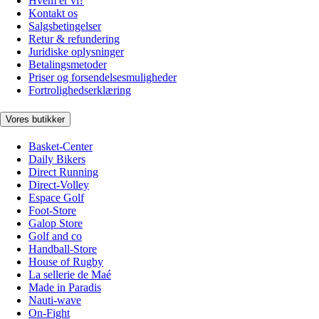
Hvem er vi?
Kontakt os
Salgsbetingelser
Retur & refundering
Juridiske oplysninger
Betalingsmetoder
Priser og forsendelsesmuligheder
Fortrolighedserklæring
Vores butikker
Basket-Center
Daily Bikers
Direct Running
Direct-Volley
Espace Golf
Foot-Store
Galop Store
Golf and co
Handball-Store
House of Rugby
La sellerie de Maé
Made in Paradis
Nauti-wave
On-Fight