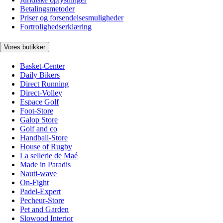
Betalingsmetoder
Priser og forsendelsesmuligheder
Fortrolighedserklæring
Vores butikker
Basket-Center
Daily Bikers
Direct Running
Direct-Volley
Espace Golf
Foot-Store
Galop Store
Golf and co
Handball-Store
House of Rugby
La sellerie de Maé
Made in Paradis
Nauti-wave
On-Fight
Padel-Expert
Pecheur-Store
Pet and Garden
Slowood Interior