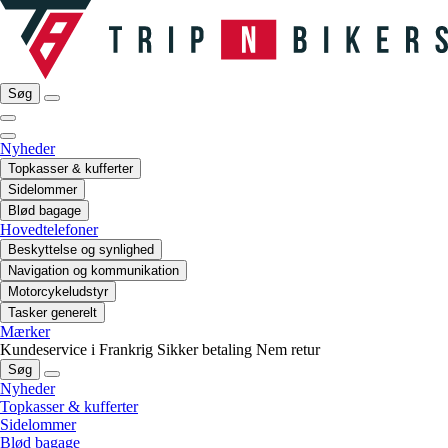
Søg
Nyheder
Topkasser & kufferter
Sidelommer
Blød bagage
Hovedtelefoner
Beskyttelse og synlighed
Navigation og kommunikation
Motorcykeludstyr
Tasker generelt
Mærker
Kundeservice i Frankrig
Sikker betaling
Nem retur
Søg
Nyheder
Topkasser & kufferter
Sidelommer
Blød bagage