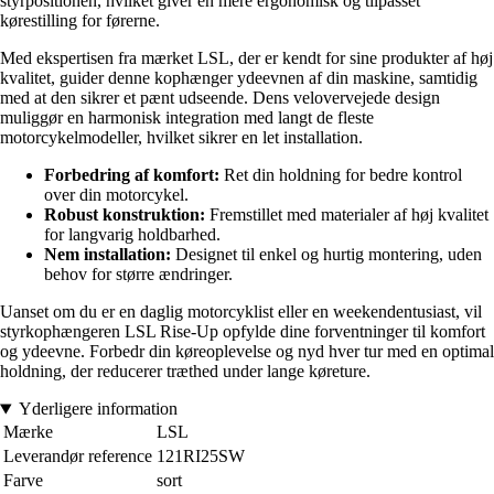
styrpositionen, hvilket giver en mere ergonomisk og tilpasset
kørestilling for førerne.
Med ekspertisen fra mærket LSL, der er kendt for sine produkter af høj
kvalitet, guider denne kophænger ydeevnen af din maskine, samtidig
med at den sikrer et pænt udseende. Dens velovervejede design
muliggør en harmonisk integration med langt de fleste
motorcykelmodeller, hvilket sikrer en let installation.
Forbedring af komfort:
Ret din holdning for bedre kontrol
over din motorcykel.
Robust konstruktion:
Fremstillet med materialer af høj kvalitet
for langvarig holdbarhed.
Nem installation:
Designet til enkel og hurtig montering, uden
behov for større ændringer.
Uanset om du er en daglig motorcyklist eller en weekendentusiast, vil
styrkophængeren LSL Rise-Up opfylde dine forventninger til komfort
og ydeevne. Forbedr din køreoplevelse og nyd hver tur med en optimal
holdning, der reducerer træthed under lange køreture.
Yderligere information
Mærke
LSL
Leverandør reference
121RI25SW
Farve
sort