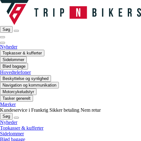
Søg
Nyheder
Topkasser & kufferter
Sidelommer
Blød bagage
Hovedtelefoner
Beskyttelse og synlighed
Navigation og kommunikation
Motorcykeludstyr
Tasker generelt
Mærker
Kundeservice i Frankrig
Sikker betaling
Nem retur
Søg
Nyheder
Topkasser & kufferter
Sidelommer
Blød bagage