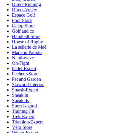
Direct Running
Direct-Volley
Espace Golf
Foot-Store
Galop Store
Golf and co
Handball-Store
House of Rugby
La sellerie de Maé
Made in Paradis
Nauti-wave
On-Fight
Padel-Expert
Pecheur-Store
Pet and Garden
Slowood Interior
Smash-Expert
Sneak'In
Sneakids
Sport is good
Training-Fit
Trek-Expert
Triathlon-Expert
Vélo-Store
Winter-Expert