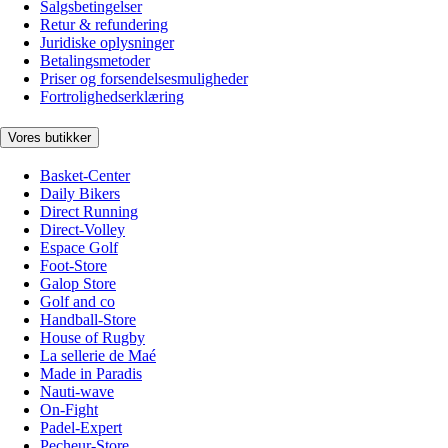
Salgsbetingelser
Retur & refundering
Juridiske oplysninger
Betalingsmetoder
Priser og forsendelsesmuligheder
Fortrolighedserklæring
Vores butikker
Basket-Center
Daily Bikers
Direct Running
Direct-Volley
Espace Golf
Foot-Store
Galop Store
Golf and co
Handball-Store
House of Rugby
La sellerie de Maé
Made in Paradis
Nauti-wave
On-Fight
Padel-Expert
Pecheur-Store