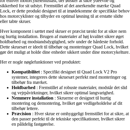
for enhver motorcykelentusiast, der ønsker at sikre ydeevne og
sikkerhed for sit udstyr. Fremstillet af det anerkendte mærke Quad
Lock, er dette produkt designet til at imødekomme de specifikke behov
hos motorcyklister og tilbyder en optimal løsning til at erstatte slidte
eller tabte skruer.
Hver komponent i sættet med skruer er præcist tænkt for at sikre nem
og hurtig installation. Brugen af materialer af høj kvalitet sikrer øget
holdbarhed og modstandsdygtighed, selv under de hårdeste forhold.
Dette skruesæt er ideelt til tilbehør og monteringer Quad Lock, hvilket
gør det muligt at holde dine enheder sikkert under dine motorcykelture.
Her er nogle nøglefunktioner ved produktet:
Kompatibilitet
: Specifikt designet til Quad Lock V2 Pro
systemer, integreres dette skruesæt perfekt med monteringer og
tilbehør fra mærket.
Holdbarhed
: Fremstillet af robuste materialer, modstår det slid
og vejrpåvirkninger, hvilket sikrer optimal langvarighed.
Nemmere installation
: Skruerne er designet til hurtig
montering og demontering, hvilket gør vedligeholdelse af dit
tilbehør lettere.
Præcision
: Hver skrue er omhyggeligt fremstillet for at sikre, at
den passer perfekt til de tekniske specifikationer, hvilket sikrer
en pålidelig fastgørelse.