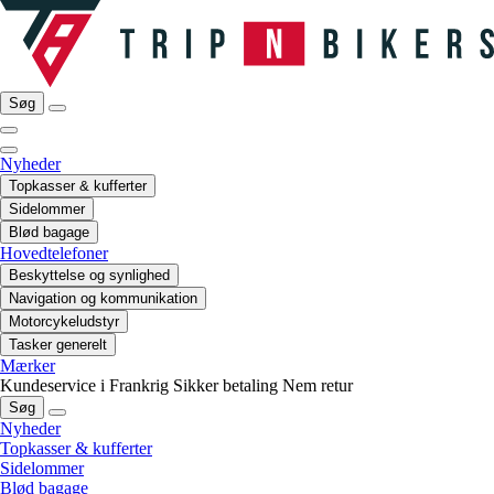
Søg
Nyheder
Topkasser & kufferter
Sidelommer
Blød bagage
Hovedtelefoner
Beskyttelse og synlighed
Navigation og kommunikation
Motorcykeludstyr
Tasker generelt
Mærker
Kundeservice i Frankrig
Sikker betaling
Nem retur
Søg
Nyheder
Topkasser & kufferter
Sidelommer
Blød bagage