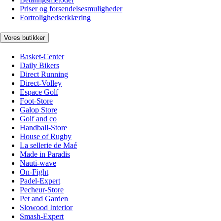
Priser og forsendelsesmuligheder
Fortrolighedserklæring
Vores butikker
Basket-Center
Daily Bikers
Direct Running
Direct-Volley
Espace Golf
Foot-Store
Galop Store
Golf and co
Handball-Store
House of Rugby
La sellerie de Maé
Made in Paradis
Nauti-wave
On-Fight
Padel-Expert
Pecheur-Store
Pet and Garden
Slowood Interior
Smash-Expert