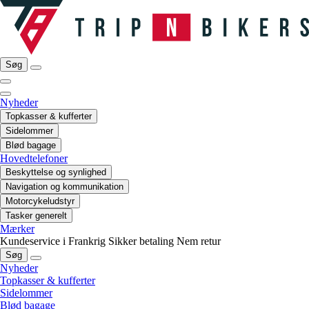
Søg
Nyheder
Topkasser & kufferter
Sidelommer
Blød bagage
Hovedtelefoner
Beskyttelse og synlighed
Navigation og kommunikation
Motorcykeludstyr
Tasker generelt
Mærker
Kundeservice i Frankrig
Sikker betaling
Nem retur
Søg
Nyheder
Topkasser & kufferter
Sidelommer
Blød bagage