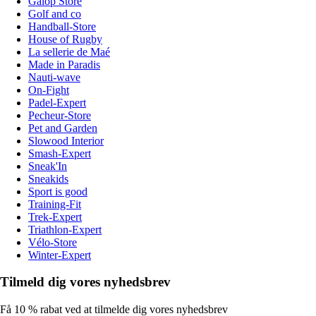
Galop Store
Golf and co
Handball-Store
House of Rugby
La sellerie de Maé
Made in Paradis
Nauti-wave
On-Fight
Padel-Expert
Pecheur-Store
Pet and Garden
Slowood Interior
Smash-Expert
Sneak'In
Sneakids
Sport is good
Training-Fit
Trek-Expert
Triathlon-Expert
Vélo-Store
Winter-Expert
Tilmeld dig vores nyhedsbrev
Få 10 % rabat ved at tilmelde dig vores nyhedsbrev