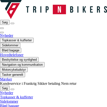
Søg
Nyheder
Topkasser & kufferter
Sidelommer
Blød bagage
Hovedtelefoner
Beskyttelse og synlighed
Navigation og kommunikation
Motorcykeludstyr
Tasker generelt
Mærker
Kundeservice i Frankrig
Sikker betaling
Nem retur
Søg
Nyheder
Topkasser & kufferter
Sidelommer
Blød bagage