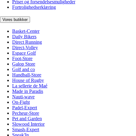
Priser og forsendelsesmuligheder
Fortrolighedserklæring
Vores butikker
Basket-Center
Daily Bikers
Direct Running
Direct-Volley
Espace Golf
Foot-Store
Galop Store
Golf and co
Handball-Store
House of Rugby
La sellerie de Maé
Made in Paradis
Nauti-wave
On-Fight
Padel-Expert
Pecheur-Store
Pet and Garden
Slowood Interior
Smash-Expert
Sneak'In