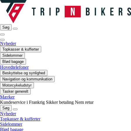
Søg
Nyheder
Topkasser & kufferter
Sidelommer
Blød bagage
Hovedtelefoner
Beskyttelse og synlighed
Navigation og kommunikation
Motorcykeludstyr
Tasker generelt
Mærker
Kundeservice i Frankrig
Sikker betaling
Nem retur
Søg
Nyheder
Topkasser & kufferter
Sidelommer
Blød bagage