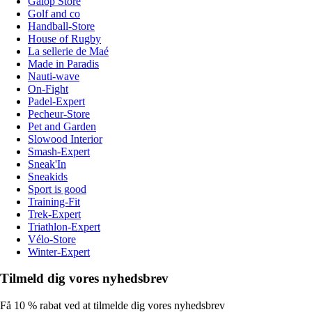
Galop Store
Golf and co
Handball-Store
House of Rugby
La sellerie de Maé
Made in Paradis
Nauti-wave
On-Fight
Padel-Expert
Pecheur-Store
Pet and Garden
Slowood Interior
Smash-Expert
Sneak'In
Sneakids
Sport is good
Training-Fit
Trek-Expert
Triathlon-Expert
Vélo-Store
Winter-Expert
Tilmeld dig vores nyhedsbrev
Få 10 % rabat ved at tilmelde dig vores nyhedsbrev