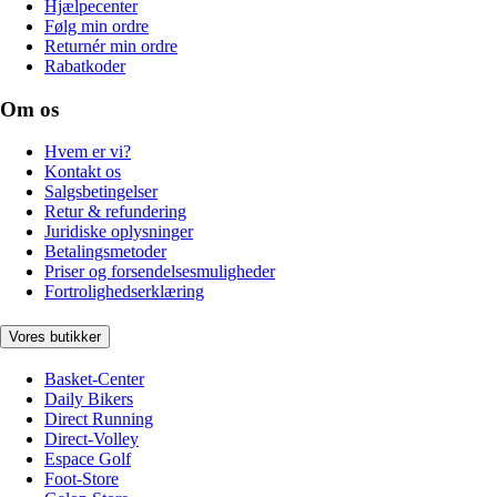
Hjælpecenter
Følg min ordre
Returnér min ordre
Rabatkoder
Om os
Hvem er vi?
Kontakt os
Salgsbetingelser
Retur & refundering
Juridiske oplysninger
Betalingsmetoder
Priser og forsendelsesmuligheder
Fortrolighedserklæring
Vores butikker
Basket-Center
Daily Bikers
Direct Running
Direct-Volley
Espace Golf
Foot-Store