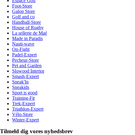
Espace Golf
Foot-Store
Galop Store
Golf and co
Handball-Store
House of Rugby
La sellerie de Maé
Made in Paradis
Nauti-wave
On-Fight
Padel-Expert
Pecheur-Store
Pet and Garden
Slowood Interior
Smash-Expert
Sneak'In
Sneakids
Sport is good
Training-Fit
Trek-Expert
Triathlon-Expert
Vélo-Store
Winter-Expert
Tilmeld dig vores nyhedsbrev