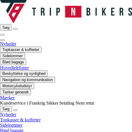
Søg
Nyheder
Topkasser & kufferter
Sidelommer
Blød bagage
Hovedtelefoner
Beskyttelse og synlighed
Navigation og kommunikation
Motorcykeludstyr
Tasker generelt
Mærker
Kundeservice i Frankrig
Sikker betaling
Nem retur
Søg
Nyheder
Topkasser & kufferter
Sidelommer
Blød bagage