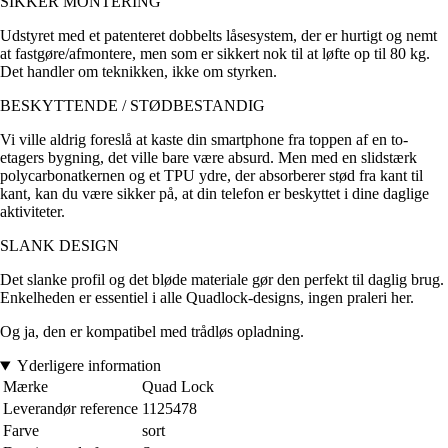
SIKKER MONTERING
Udstyret med et patenteret dobbelts låsesystem, der er hurtigt og nemt
at fastgøre/afmontere, men som er sikkert nok til at løfte op til 80 kg.
Det handler om teknikken, ikke om styrken.
BESKYTTENDE / STØDBESTANDIG
Vi ville aldrig foreslå at kaste din smartphone fra toppen af en to-
etagers bygning, det ville bare være absurd. Men med en slidstærk
polycarbonatkernen og et TPU ydre, der absorberer stød fra kant til
kant, kan du være sikker på, at din telefon er beskyttet i dine daglige
aktiviteter.
SLANK DESIGN
Det slanke profil og det bløde materiale gør den perfekt til daglig brug.
Enkelheden er essentiel i alle Quadlock-designs, ingen praleri her.
Og ja, den er kompatibel med trådløs opladning.
Yderligere information
Mærke
Quad Lock
Leverandør reference
1125478
Farve
sort