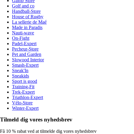
Galop Store
Golf and co
Handball-Store
House of Rugby
La sellerie de Maé
Made in Paradis
Nauti-wave
On-Fight
Padel-Expert
Pecheur-Store
Pet and Garden
Slowood Interior
Smash-Expert
Sneak'In
Sneakids
Sport is good
Training-Fit
Trek-Expert
Triathlon-Expert
Vélo-Store
Winter-Expert
Tilmeld dig vores nyhedsbrev
Få 10 % rabat ved at tilmelde dig vores nyhedsbrev