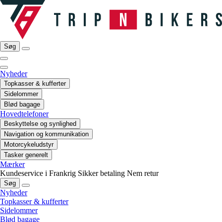
Søg
Nyheder
Topkasser & kufferter
Sidelommer
Blød bagage
Hovedtelefoner
Beskyttelse og synlighed
Navigation og kommunikation
Motorcykeludstyr
Tasker generelt
Mærker
Kundeservice i Frankrig
Sikker betaling
Nem retur
Søg
Nyheder
Topkasser & kufferter
Sidelommer
Blød bagage