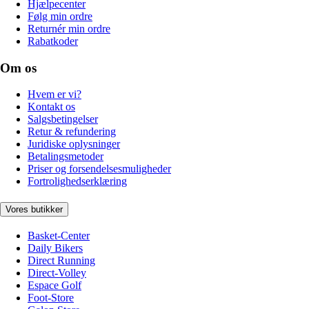
Hjælpecenter
Følg min ordre
Returnér min ordre
Rabatkoder
Om os
Hvem er vi?
Kontakt os
Salgsbetingelser
Retur & refundering
Juridiske oplysninger
Betalingsmetoder
Priser og forsendelsesmuligheder
Fortrolighedserklæring
Vores butikker
Basket-Center
Daily Bikers
Direct Running
Direct-Volley
Espace Golf
Foot-Store