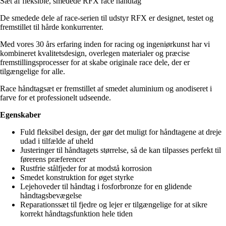
Sæt af fleksible, smedede RFX race håndtag
De smedede dele af race-serien til udstyr RFX er designet, testet og
fremstillet til hårde konkurrenter.
Med vores 30 års erfaring inden for racing og ingeniørkunst har vi
kombineret kvalitetsdesign, overlegen materialer og præcise
fremstillingsprocesser for at skabe originale race dele, der er
tilgængelige for alle.
Race håndtagsæt er fremstillet af smedet aluminium og anodiseret i
farve for et professionelt udseende.
Egenskaber
Fuld fleksibel design, der gør det muligt for håndtagene at dreje
udad i tilfælde af uheld
Justeringer til håndtagets størrelse, så de kan tilpasses perfekt til
førerens præferencer
Rustfrie stålfjeder for at modstå korrosion
Smedet konstruktion for øget styrke
Lejehoveder til håndtag i fosforbronze for en glidende
håndtagsbevægelse
Reparationssæt til fjedre og lejer er tilgængelige for at sikre
korrekt håndtagsfunktion hele tiden