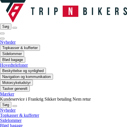
Søg
Nyheder
Topkasser & kufferter
Sidelommer
Blød bagage
Hovedtelefoner
Beskyttelse og synlighed
Navigation og kommunikation
Motorcykeludstyr
Tasker generelt
Mærker
Kundeservice i Frankrig
Sikker betaling
Nem retur
Søg
Nyheder
Topkasser & kufferter
Sidelommer
Blød bagage