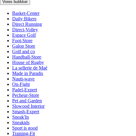
Vores butikker
Basket-Center
Daily Bikers
Direct Running
Direct-Volley
Espace Golf
Foot-Store
Galop Store
Golf and co
Handball-Store
House of Rugby
La sellerie de Maé
Made in Paradis
Nauti-wave
On-Fight
Padel-Expert
Pecheur-Store
Pet and Garden
Slowood Interior
Smash-Expert
Sneak'In
Sneakids
Sport is good
Training-Fit