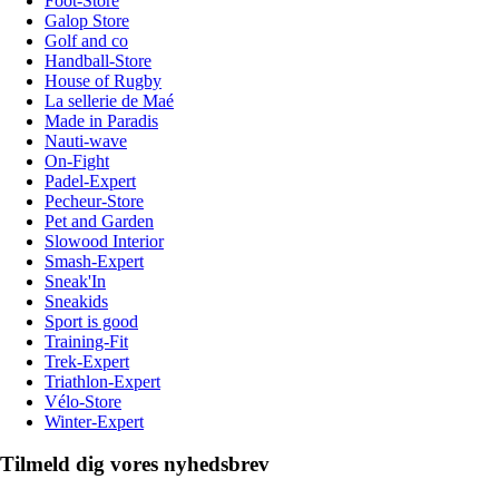
Foot-Store
Galop Store
Golf and co
Handball-Store
House of Rugby
La sellerie de Maé
Made in Paradis
Nauti-wave
On-Fight
Padel-Expert
Pecheur-Store
Pet and Garden
Slowood Interior
Smash-Expert
Sneak'In
Sneakids
Sport is good
Training-Fit
Trek-Expert
Triathlon-Expert
Vélo-Store
Winter-Expert
Tilmeld dig vores nyhedsbrev