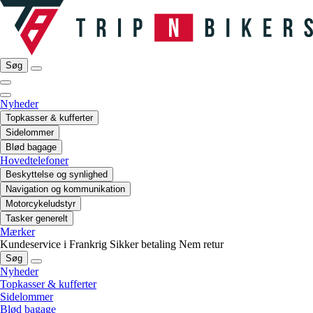
Søg
Nyheder
Topkasser & kufferter
Sidelommer
Blød bagage
Hovedtelefoner
Beskyttelse og synlighed
Navigation og kommunikation
Motorcykeludstyr
Tasker generelt
Mærker
Kundeservice i Frankrig
Sikker betaling
Nem retur
Søg
Nyheder
Topkasser & kufferter
Sidelommer
Blød bagage