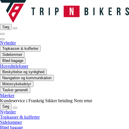
Søg
Nyheder
Topkasser & kufferter
Sidelommer
Blød bagage
Hovedtelefoner
Beskyttelse og synlighed
Navigation og kommunikation
Motorcykeludstyr
Tasker generelt
Mærker
Kundeservice i Frankrig
Sikker betaling
Nem retur
Søg
Nyheder
Topkasser & kufferter
Sidelommer
Blød bagage