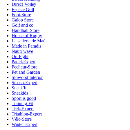
Direct-Volley
Espace Golf
Foot-Store
Galop Store
Golf and co
Handball-Store
House of Rugby
La sellerie de Maé
Made in Paradis
Nauti-wave
On-Fight
Padel-Expert
Pecheur-Store
Pet and Garden
Slowood Interior
Smash-Expert
Sneak'In
Sneakids
Sport is good
Training-Fit
Trek-Expert
Triathlon-Expert
Vélo-Store
Winter-Expert