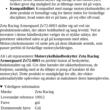
hvilket giver dig mulighed for at tilbringe mere tid på vejen.
Kompatibilitet:
Kompatibel med mange motorcykelmodeller, er
dette produkt et fornuftigt valg for førere inden for forskellige
discipliner, hvad enten det er på bane, på vej eller off-road.
Zeta Racing Armorguard Ze72-0003 skiller sig ud ved sin
produktionskvalitet, der sikrer holdbarhed og lang levetid. Ved at
investere i denne håndbeskytter vælger du et stykke udstyr, der
prioriterer sikkerhed uden at gå på kompromis med stilen.
Motorcykelentusiaster vil sætte pris på dens tiltalende æstetik, som
passer perfekt til forskellige motorcykeldesigns.
Alt i alt repræsenterer
Motorcykelhåndbeskytter Zeta Racing
Armorguard Ze72-0003
en perfekt fusion af beskyttelse,
funktionalitet og stil. Giv dine hænder det sikkerhedsniveau, de
fortjener, samtidig med at du tilføjer et præg af karakter til din
motorcykel. Dette produkt er uundgåeligt for alle, der elsker
adrenalinfyldte oplevelser og ønsker at maksimere deres køreoplevelse.
Yderligere information
Mærke
Zeta Racing
Leverandør reference
10912
Farve
grå
Dominerende farve
Grå