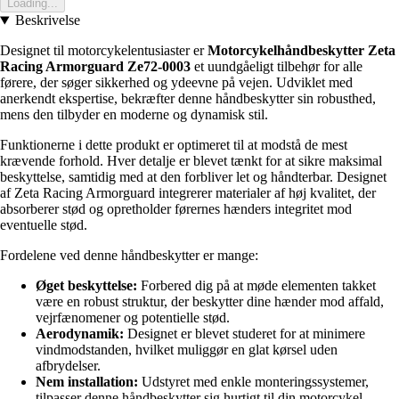
Loading...
Beskrivelse
Designet til motorcykelentusiaster er
Motorcykelhåndbeskytter Zeta
Racing Armorguard Ze72-0003
et uundgåeligt tilbehør for alle
førere, der søger sikkerhed og ydeevne på vejen. Udviklet med
anerkendt ekspertise, bekræfter denne håndbeskytter sin robusthed,
mens den tilbyder en moderne og dynamisk stil.
Funktionerne i dette produkt er optimeret til at modstå de mest
krævende forhold. Hver detalje er blevet tænkt for at sikre maksimal
beskyttelse, samtidig med at den forbliver let og håndterbar. Designet
af Zeta Racing Armorguard integrerer materialer af høj kvalitet, der
absorberer stød og opretholder førernes hænders integritet mod
eventuelle stød.
Fordelene ved denne håndbeskytter er mange:
Øget beskyttelse:
Forbered dig på at møde elementen takket
være en robust struktur, der beskytter dine hænder mod affald,
vejrfænomener og potentielle stød.
Aerodynamik:
Designet er blevet studeret for at minimere
vindmodstanden, hvilket muliggør en glat kørsel uden
afbrydelser.
Nem installation:
Udstyret med enkle monteringssystemer,
tilpasser denne håndbeskytter sig hurtigt til din motorcykel,