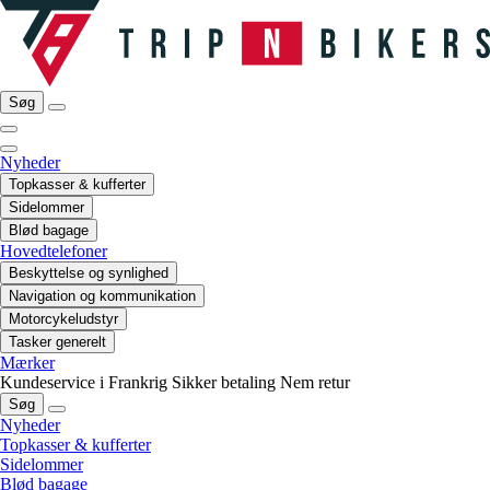
Søg
Nyheder
Topkasser & kufferter
Sidelommer
Blød bagage
Hovedtelefoner
Beskyttelse og synlighed
Navigation og kommunikation
Motorcykeludstyr
Tasker generelt
Mærker
Kundeservice i Frankrig
Sikker betaling
Nem retur
Søg
Nyheder
Topkasser & kufferter
Sidelommer
Blød bagage