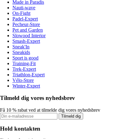
Made in Paradis
Nauti-wave
On-Fight
Padel-Expert
Pecheur-Store
Pet and Garden
Slowood Interior
Smash-Expert
Sneak'In
Sneakids
Sport is good
Training-Fit
Trek-Expert
Triathlon-Expert
Vélo-Store
Winter-Expert
Tilmeld dig vores nyhedsbrev
Få 10 % rabat ved at tilmelde dig vores nyhedsbrev
Tilmeld dig
Hold kontakten