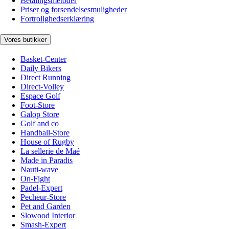
Betalingsmetoder
Priser og forsendelsesmuligheder
Fortrolighedserklæring
Vores butikker
Basket-Center
Daily Bikers
Direct Running
Direct-Volley
Espace Golf
Foot-Store
Galop Store
Golf and co
Handball-Store
House of Rugby
La sellerie de Maé
Made in Paradis
Nauti-wave
On-Fight
Padel-Expert
Pecheur-Store
Pet and Garden
Slowood Interior
Smash-Expert