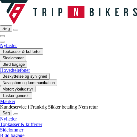
Søg
Nyheder
Topkasser & kufferter
Sidelommer
Blød bagage
Hovedtelefoner
Beskyttelse og synlighed
Navigation og kommunikation
Motorcykeludstyr
Tasker generelt
Mærker
Kundeservice i Frankrig
Sikker betaling
Nem retur
Søg
Nyheder
Topkasser & kufferter
Sidelommer
Blød bagage