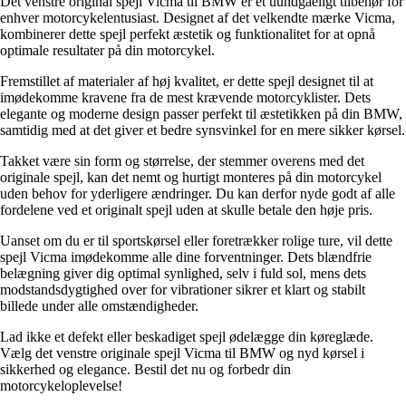
Det venstre original spejl Vicma til BMW er et uundgåeligt tilbehør for
enhver motorcykelentusiast. Designet af det velkendte mærke Vicma,
kombinerer dette spejl perfekt æstetik og funktionalitet for at opnå
optimale resultater på din motorcykel.
Fremstillet af materialer af høj kvalitet, er dette spejl designet til at
imødekomme kravene fra de mest krævende motorcyklister. Dets
elegante og moderne design passer perfekt til æstetikken på din BMW,
samtidig med at det giver et bedre synsvinkel for en mere sikker kørsel.
Takket være sin form og størrelse, der stemmer overens med det
originale spejl, kan det nemt og hurtigt monteres på din motorcykel
uden behov for yderligere ændringer. Du kan derfor nyde godt af alle
fordelene ved et originalt spejl uden at skulle betale den høje pris.
Uanset om du er til sportskørsel eller foretrækker rolige ture, vil dette
spejl Vicma imødekomme alle dine forventninger. Dets blændfrie
belægning giver dig optimal synlighed, selv i fuld sol, mens dets
modstandsdygtighed over for vibrationer sikrer et klart og stabilt
billede under alle omstændigheder.
Lad ikke et defekt eller beskadiget spejl ødelægge din køreglæde.
Vælg det venstre originale spejl Vicma til BMW og nyd kørsel i
sikkerhed og elegance. Bestil det nu og forbedr din
motorcykeloplevelse!