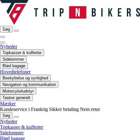
Søg
Nyheder
Topkasser & kufferter
Sidelommer
Blød bagage
Hovedtelefoner
Beskyttelse og synlighed
Navigation og kommunikation
Motorcykeludstyr
Tasker generelt
Mærker
Kundeservice i Frankrig
Sikker betaling
Nem retur
Søg
Nyheder
Topkasser & kufferter
Sidelommer
Blød bagage