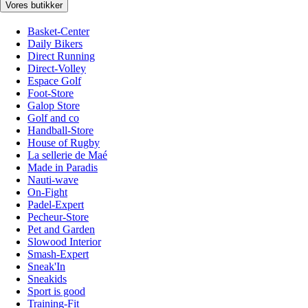
Vores butikker
Basket-Center
Daily Bikers
Direct Running
Direct-Volley
Espace Golf
Foot-Store
Galop Store
Golf and co
Handball-Store
House of Rugby
La sellerie de Maé
Made in Paradis
Nauti-wave
On-Fight
Padel-Expert
Pecheur-Store
Pet and Garden
Slowood Interior
Smash-Expert
Sneak'In
Sneakids
Sport is good
Training-Fit