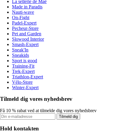
La sellerie de Maé
Made in Paradis
Nauti-wave
On-Fight
Padel-Expert
Pecheur-Store
Pet and Garden
Slowood Interior
Smash-Expert
Sneak'In
Sneakids
Sport is good
Training-Fit
Trek-Expert
Triathlon-Expert
Vélo-Store
Winter-Expert
Tilmeld dig vores nyhedsbrev
Få 10 % rabat ved at tilmelde dig vores nyhedsbrev
Tilmeld dig
Hold kontakten