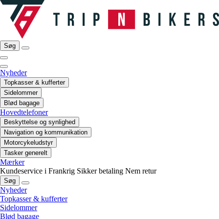
Søg
Nyheder
Topkasser & kufferter
Sidelommer
Blød bagage
Hovedtelefoner
Beskyttelse og synlighed
Navigation og kommunikation
Motorcykeludstyr
Tasker generelt
Mærker
Kundeservice i Frankrig
Sikker betaling
Nem retur
Søg
Nyheder
Topkasser & kufferter
Sidelommer
Blød bagage