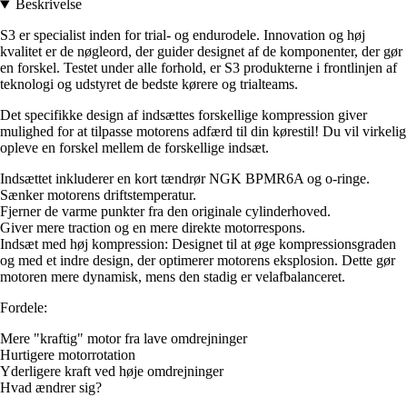
Beskrivelse
S3 er specialist inden for trial- og endurodele. Innovation og høj
kvalitet er de nøgleord, der guider designet af de komponenter, der gør
en forskel. Testet under alle forhold, er S3 produkterne i frontlinjen af
teknologi og udstyret de bedste kørere og trialteams.
Det specifikke design af indsættes forskellige kompression giver
mulighed for at tilpasse motorens adfærd til din kørestil! Du vil virkelig
opleve en forskel mellem de forskellige indsæt.
Indsættet inkluderer en kort tændrør NGK BPMR6A og o-ringe.
Sænker motorens driftstemperatur.
Fjerner de varme punkter fra den originale cylinderhoved.
Giver mere traction og en mere direkte motorrespons.
Indsæt med høj kompression: Designet til at øge kompressionsgraden
og med et indre design, der optimerer motorens eksplosion. Dette gør
motoren mere dynamisk, mens den stadig er velafbalanceret.
Fordele:
Mere "kraftig" motor fra lave omdrejninger
Hurtigere motorrotation
Yderligere kraft ved høje omdrejninger
Hvad ændrer sig?