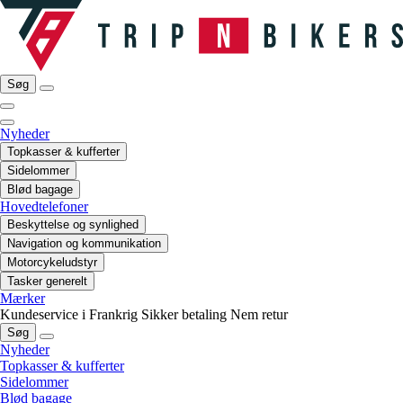
Søg
Nyheder
Topkasser & kufferter
Sidelommer
Blød bagage
Hovedtelefoner
Beskyttelse og synlighed
Navigation og kommunikation
Motorcykeludstyr
Tasker generelt
Mærker
Kundeservice i Frankrig
Sikker betaling
Nem retur
Søg
Nyheder
Topkasser & kufferter
Sidelommer
Blød bagage