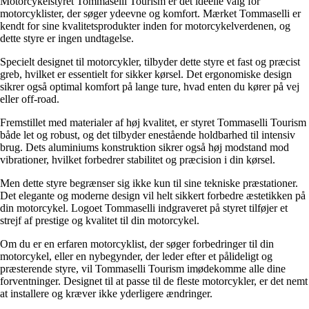
Motorcykelstyret Tommaselli Tourism er det ideelle valg for
motorcyklister, der søger ydeevne og komfort. Mærket Tommaselli er
kendt for sine kvalitetsprodukter inden for motorcykelverdenen, og
dette styre er ingen undtagelse.
Specielt designet til motorcykler, tilbyder dette styre et fast og præcist
greb, hvilket er essentielt for sikker kørsel. Det ergonomiske design
sikrer også optimal komfort på lange ture, hvad enten du kører på vej
eller off-road.
Fremstillet med materialer af høj kvalitet, er styret Tommaselli Tourism
både let og robust, og det tilbyder enestående holdbarhed til intensiv
brug. Dets aluminiums konstruktion sikrer også høj modstand mod
vibrationer, hvilket forbedrer stabilitet og præcision i din kørsel.
Men dette styre begrænser sig ikke kun til sine tekniske præstationer.
Det elegante og moderne design vil helt sikkert forbedre æstetikken på
din motorcykel. Logoet Tommaselli indgraveret på styret tilføjer et
strejf af prestige og kvalitet til din motorcykel.
Om du er en erfaren motorcyklist, der søger forbedringer til din
motorcykel, eller en nybegynder, der leder efter et pålideligt og
præsterende styre, vil Tommaselli Tourism imødekomme alle dine
forventninger. Designet til at passe til de fleste motorcykler, er det nemt
at installere og kræver ikke yderligere ændringer.