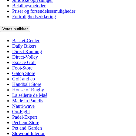
Juridiske oplysninger
Betalingsmetoder
Priser og forsendelsesmuligheder
Fortrolighedserklæring
Vores butikker
Basket-Center
Daily Bikers
Direct Running
Direct-Volley
Espace Golf
Foot-Store
Galop Store
Golf and co
Handball-Store
House of Rugby
La sellerie de Maé
Made in Paradis
Nauti-wave
On-Fight
Padel-Expert
Pecheur-Store
Pet and Garden
Slowood Interior