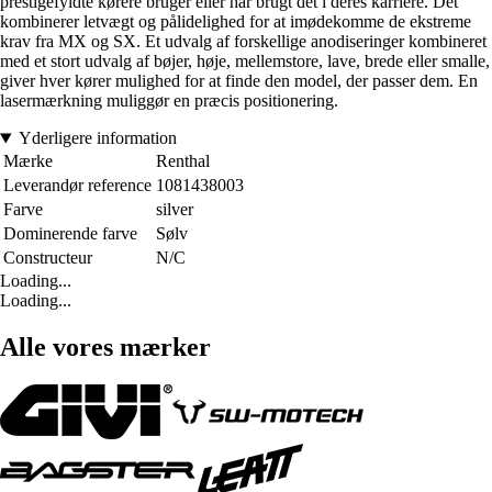
prestigefyldte kørere bruger eller har brugt det i deres karriere. Det
kombinerer letvægt og pålidelighed for at imødekomme de ekstreme
krav fra MX og SX. Et udvalg af forskellige anodiseringer kombineret
med et stort udvalg af bøjer, høje, mellemstore, lave, brede eller smalle,
giver hver kører mulighed for at finde den model, der passer dem. En
lasermærkning muliggør en præcis positionering.
Yderligere information
Mærke
Renthal
Leverandør reference
1081438003
Farve
silver
Dominerende farve
Sølv
Constructeur
N/C
Loading...
Loading...
Alle vores mærker