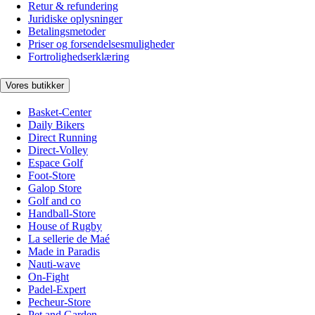
Retur & refundering
Juridiske oplysninger
Betalingsmetoder
Priser og forsendelsesmuligheder
Fortrolighedserklæring
Vores butikker
Basket-Center
Daily Bikers
Direct Running
Direct-Volley
Espace Golf
Foot-Store
Galop Store
Golf and co
Handball-Store
House of Rugby
La sellerie de Maé
Made in Paradis
Nauti-wave
On-Fight
Padel-Expert
Pecheur-Store
Pet and Garden