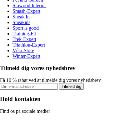
Slowood Interior
Smash-Expert
Sneak'In
Sneakids
Sport is good
Training-Fit
Trek-Expert
Triathlon-Expert
Vélo-Store
Winter-Expert
Tilmeld dig vores nyhedsbrev
Få 10 % rabat ved at tilmelde dig vores nyhedsbrev
Tilmeld dig
Hold kontakten
Find os på sociale medier