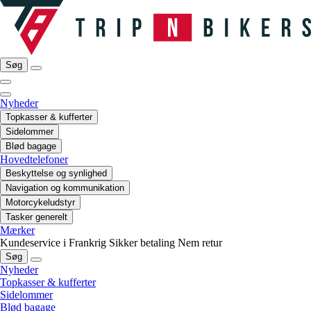
Søg
Nyheder
Topkasser & kufferter
Sidelommer
Blød bagage
Hovedtelefoner
Beskyttelse og synlighed
Navigation og kommunikation
Motorcykeludstyr
Tasker generelt
Mærker
Kundeservice i Frankrig
Sikker betaling
Nem retur
Søg
Nyheder
Topkasser & kufferter
Sidelommer
Blød bagage