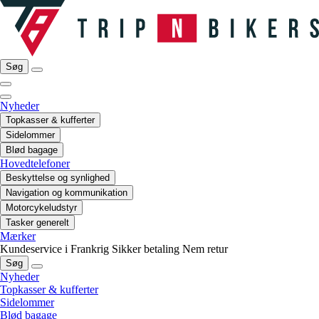
Søg
Nyheder
Topkasser & kufferter
Sidelommer
Blød bagage
Hovedtelefoner
Beskyttelse og synlighed
Navigation og kommunikation
Motorcykeludstyr
Tasker generelt
Mærker
Kundeservice i Frankrig
Sikker betaling
Nem retur
Søg
Nyheder
Topkasser & kufferter
Sidelommer
Blød bagage