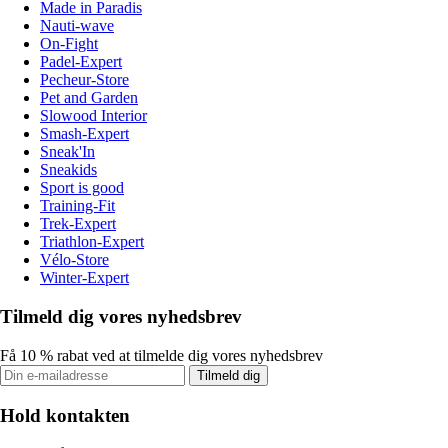
Made in Paradis
Nauti-wave
On-Fight
Padel-Expert
Pecheur-Store
Pet and Garden
Slowood Interior
Smash-Expert
Sneak'In
Sneakids
Sport is good
Training-Fit
Trek-Expert
Triathlon-Expert
Vélo-Store
Winter-Expert
Tilmeld dig vores nyhedsbrev
Få 10 % rabat ved at tilmelde dig vores nyhedsbrev
Tilmeld dig
Hold kontakten