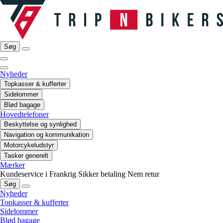
Søg
Nyheder
Topkasser & kufferter
Sidelommer
Blød bagage
Hovedtelefoner
Beskyttelse og synlighed
Navigation og kommunikation
Motorcykeludstyr
Tasker generelt
Mærker
Kundeservice i Frankrig
Sikker betaling
Nem retur
Søg
Nyheder
Topkasser & kufferter
Sidelommer
Blød bagage