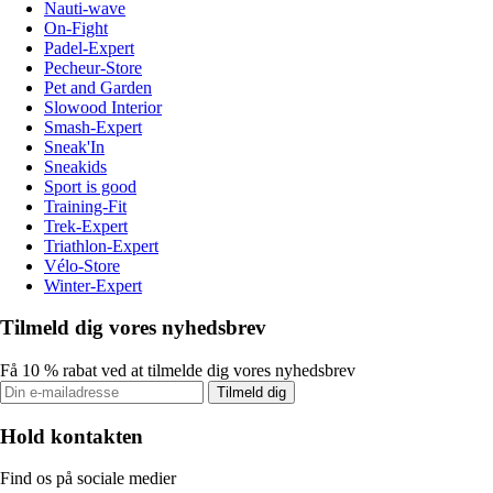
Nauti-wave
On-Fight
Padel-Expert
Pecheur-Store
Pet and Garden
Slowood Interior
Smash-Expert
Sneak'In
Sneakids
Sport is good
Training-Fit
Trek-Expert
Triathlon-Expert
Vélo-Store
Winter-Expert
Tilmeld dig vores nyhedsbrev
Få 10 % rabat ved at tilmelde dig vores nyhedsbrev
Tilmeld dig
Hold kontakten
Find os på sociale medier