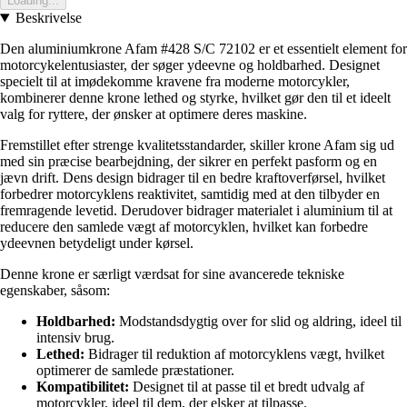
Loading...
Beskrivelse
Den aluminiumkrone Afam #428 S/C 72102 er et essentielt element for
motorcykelentusiaster, der søger ydeevne og holdbarhed. Designet
specielt til at imødekomme kravene fra moderne motorcykler,
kombinerer denne krone lethed og styrke, hvilket gør den til et ideelt
valg for ryttere, der ønsker at optimere deres maskine.
Fremstillet efter strenge kvalitetsstandarder, skiller krone Afam sig ud
med sin præcise bearbejdning, der sikrer en perfekt pasform og en
jævn drift. Dens design bidrager til en bedre kraftoverførsel, hvilket
forbedrer motorcyklens reaktivitet, samtidig med at den tilbyder en
fremragende levetid. Derudover bidrager materialet i aluminium til at
reducere den samlede vægt af motorcyklen, hvilket kan forbedre
ydeevnen betydeligt under kørsel.
Denne krone er særligt værdsat for sine avancerede tekniske
egenskaber, såsom:
Holdbarhed:
Modstandsdygtig over for slid og aldring, ideel til
intensiv brug.
Lethed:
Bidrager til reduktion af motorcyklens vægt, hvilket
optimerer de samlede præstationer.
Kompatibilitet:
Designet til at passe til et bredt udvalg af
motorcykler, ideel til dem, der elsker at tilpasse.