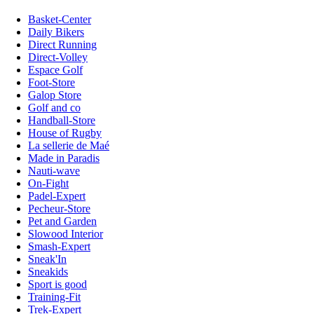
Basket-Center
Daily Bikers
Direct Running
Direct-Volley
Espace Golf
Foot-Store
Galop Store
Golf and co
Handball-Store
House of Rugby
La sellerie de Maé
Made in Paradis
Nauti-wave
On-Fight
Padel-Expert
Pecheur-Store
Pet and Garden
Slowood Interior
Smash-Expert
Sneak'In
Sneakids
Sport is good
Training-Fit
Trek-Expert