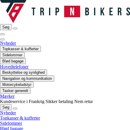
Søg
Nyheder
Topkasser & kufferter
Sidelommer
Blød bagage
Hovedtelefoner
Beskyttelse og synlighed
Navigation og kommunikation
Motorcykeludstyr
Tasker generelt
Mærker
Kundeservice i Frankrig
Sikker betaling
Nem retur
Søg
Nyheder
Topkasser & kufferter
Sidelommer
Blød bagage