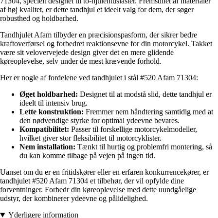
71304, specielt designet til to-hjulentusiaster. Fremstillet af materialer
af høj kvalitet, er dette tandhjul et ideelt valg for dem, der søger
robusthed og holdbarhed.
Tandhjulet Afam tilbyder en præcisionspasform, der sikrer bedre
kraftoverførsel og forbedret reaktionsevne for din motorcykel. Takket
være sit velovervejede design giver det en mere glidende
køreoplevelse, selv under de mest krævende forhold.
Her er nogle af fordelene ved tandhjulet i stål #520 Afam 71304:
Øget holdbarhed:
Designet til at modstå slid, dette tandhjul er
ideelt til intensiv brug.
Lette konstruktion:
Fremmer nem håndtering samtidig med at
den nødvendige styrke for optimal ydeevne bevares.
Kompatibilitet:
Passer til forskellige motorcykelmodeller,
hvilket giver stor fleksibilitet til motorcyklister.
Nem installation:
Tænkt til hurtig og problemfri montering, så
du kan komme tilbage på vejen på ingen tid.
Uanset om du er en fritidskører eller en erfaren konkurrencekører, er
tandhjulet #520 Afam 71304 et tilbehør, der vil opfylde dine
forventninger. Forbedr din køreoplevelse med dette uundgåelige
udstyr, der kombinerer ydeevne og pålidelighed.
Yderligere information