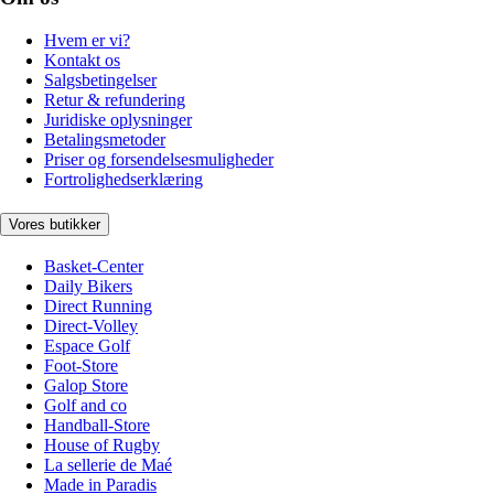
Hvem er vi?
Kontakt os
Salgsbetingelser
Retur & refundering
Juridiske oplysninger
Betalingsmetoder
Priser og forsendelsesmuligheder
Fortrolighedserklæring
Vores butikker
Basket-Center
Daily Bikers
Direct Running
Direct-Volley
Espace Golf
Foot-Store
Galop Store
Golf and co
Handball-Store
House of Rugby
La sellerie de Maé
Made in Paradis