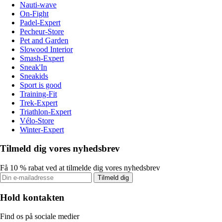
Nauti-wave
On-Fight
Padel-Expert
Pecheur-Store
Pet and Garden
Slowood Interior
Smash-Expert
Sneak'In
Sneakids
Sport is good
Training-Fit
Trek-Expert
Triathlon-Expert
Vélo-Store
Winter-Expert
Tilmeld dig vores nyhedsbrev
Få 10 % rabat ved at tilmelde dig vores nyhedsbrev
Tilmeld dig
Hold kontakten
Find os på sociale medier