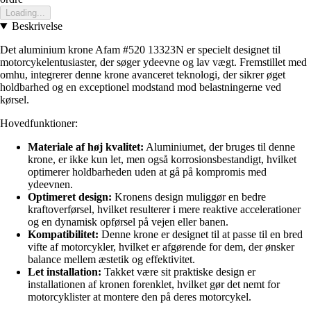
Loading...
Beskrivelse
Det aluminium krone Afam #520 13323N er specielt designet til
motorcykelentusiaster, der søger ydeevne og lav vægt. Fremstillet med
omhu, integrerer denne krone avanceret teknologi, der sikrer øget
holdbarhed og en exceptionel modstand mod belastningerne ved
kørsel.
Hovedfunktioner:
Materiale af høj kvalitet:
Aluminiumet, der bruges til denne
krone, er ikke kun let, men også korrosionsbestandigt, hvilket
optimerer holdbarheden uden at gå på kompromis med
ydeevnen.
Optimeret design:
Kronens design muliggør en bedre
kraftoverførsel, hvilket resulterer i mere reaktive accelerationer
og en dynamisk opførsel på vejen eller banen.
Kompatibilitet:
Denne krone er designet til at passe til en bred
vifte af motorcykler, hvilket er afgørende for dem, der ønsker
balance mellem æstetik og effektivitet.
Let installation:
Takket være sit praktiske design er
installationen af kronen forenklet, hvilket gør det nemt for
motorcyklister at montere den på deres motorcykel.