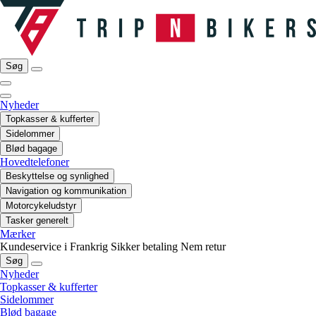
Søg
Nyheder
Topkasser & kufferter
Sidelommer
Blød bagage
Hovedtelefoner
Beskyttelse og synlighed
Navigation og kommunikation
Motorcykeludstyr
Tasker generelt
Mærker
Kundeservice i Frankrig
Sikker betaling
Nem retur
Søg
Nyheder
Topkasser & kufferter
Sidelommer
Blød bagage