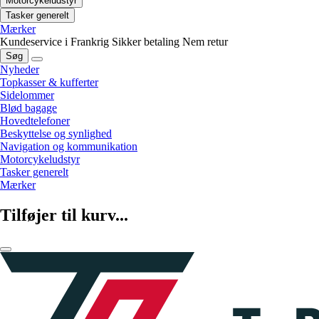
Motorcykeludstyr
Tasker generelt
Mærker
Kundeservice i Frankrig
Sikker betaling
Nem retur
Søg
Nyheder
Topkasser & kufferter
Sidelommer
Blød bagage
Hovedtelefoner
Beskyttelse og synlighed
Navigation og kommunikation
Motorcykeludstyr
Tasker generelt
Mærker
Tilføjer til kurv...