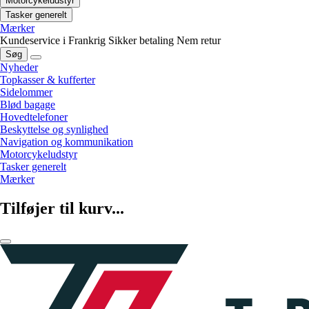
Motorcykeludstyr
Tasker generelt
Mærker
Kundeservice i Frankrig
Sikker betaling
Nem retur
Søg
Nyheder
Topkasser & kufferter
Sidelommer
Blød bagage
Hovedtelefoner
Beskyttelse og synlighed
Navigation og kommunikation
Motorcykeludstyr
Tasker generelt
Mærker
Tilføjer til kurv...