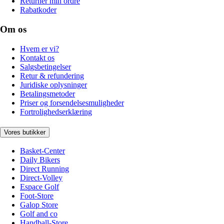
Returnér min ordre
Rabatkoder
Om os
Hvem er vi?
Kontakt os
Salgsbetingelser
Retur & refundering
Juridiske oplysninger
Betalingsmetoder
Priser og forsendelsesmuligheder
Fortrolighedserklæring
Vores butikker
Basket-Center
Daily Bikers
Direct Running
Direct-Volley
Espace Golf
Foot-Store
Galop Store
Golf and co
Handball-Store