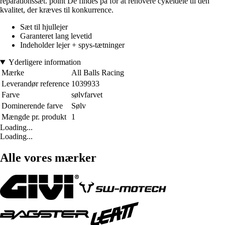
reparationssæt. point De findes på for at renovere cykeldele til den
kvalitet, der kræves til konkurrence.
Sæt til hjullejer
Garanteret lang levetid
Indeholder lejer + spys-tætninger
Yderligere information
Mærke
All Balls Racing
Leverandør reference
1039933
Farve
sølvfarvet
Dominerende farve
Sølv
Mængde pr. produkt
1
Loading...
Loading...
Alle vores mærker