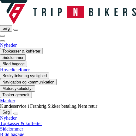
Søg
Nyheder
Topkasser & kufferter
Sidelommer
Blød bagage
Hovedtelefoner
Beskyttelse og synlighed
Navigation og kommunikation
Motorcykeludstyr
Tasker generelt
Mærker
Kundeservice i Frankrig
Sikker betaling
Nem retur
Søg
Nyheder
Topkasser & kufferter
Sidelommer
Blød bagage