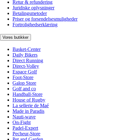
Retur & refundering
Juridiske oplysninger
Betalingsmetoder
Priser og forsendelsesmuligheder
Fortrolighedserklæring
Vores butikker
Basket-Center
Daily Bikers
Direct Running
Direct-Volley
Espace Golf
Foot-Store
Galop Store
Golf and co
Handball-Store
House of Rugby
La sellerie de Maé
Made in Paradis
Nauti-wave
On-Fight
Padel-Expert
Pecheur-Store
Pet and Garden