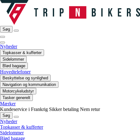
Søg
Nyheder
Topkasser & kufferter
Sidelommer
Blød bagage
Hovedtelefoner
Beskyttelse og synlighed
Navigation og kommunikation
Motorcykeludstyr
Tasker generelt
Mærker
Kundeservice i Frankrig
Sikker betaling
Nem retur
Søg
Nyheder
Topkasser & kufferter
Sidelommer
Blød bagage