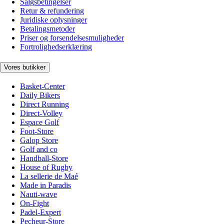
Salgsbetingelser
Retur & refundering
Juridiske oplysninger
Betalingsmetoder
Priser og forsendelsesmuligheder
Fortrolighedserklæring
Vores butikker
Basket-Center
Daily Bikers
Direct Running
Direct-Volley
Espace Golf
Foot-Store
Galop Store
Golf and co
Handball-Store
House of Rugby
La sellerie de Maé
Made in Paradis
Nauti-wave
On-Fight
Padel-Expert
Pecheur-Store