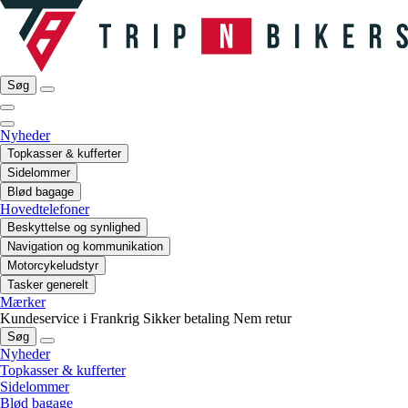
Søg
Nyheder
Topkasser & kufferter
Sidelommer
Blød bagage
Hovedtelefoner
Beskyttelse og synlighed
Navigation og kommunikation
Motorcykeludstyr
Tasker generelt
Mærker
Kundeservice i Frankrig
Sikker betaling
Nem retur
Søg
Nyheder
Topkasser & kufferter
Sidelommer
Blød bagage