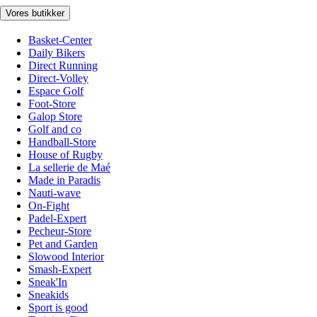
Vores butikker
Basket-Center
Daily Bikers
Direct Running
Direct-Volley
Espace Golf
Foot-Store
Galop Store
Golf and co
Handball-Store
House of Rugby
La sellerie de Maé
Made in Paradis
Nauti-wave
On-Fight
Padel-Expert
Pecheur-Store
Pet and Garden
Slowood Interior
Smash-Expert
Sneak'In
Sneakids
Sport is good