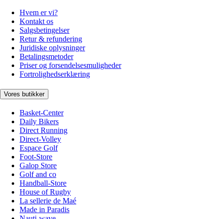
Hvem er vi?
Kontakt os
Salgsbetingelser
Retur & refundering
Juridiske oplysninger
Betalingsmetoder
Priser og forsendelsesmuligheder
Fortrolighedserklæring
Vores butikker
Basket-Center
Daily Bikers
Direct Running
Direct-Volley
Espace Golf
Foot-Store
Galop Store
Golf and co
Handball-Store
House of Rugby
La sellerie de Maé
Made in Paradis
Nauti-wave