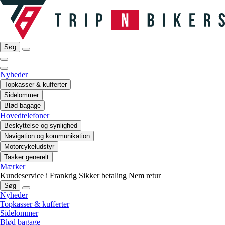
Søg
Nyheder
Topkasser & kufferter
Sidelommer
Blød bagage
Hovedtelefoner
Beskyttelse og synlighed
Navigation og kommunikation
Motorcykeludstyr
Tasker generelt
Mærker
Kundeservice i Frankrig
Sikker betaling
Nem retur
Søg
Nyheder
Topkasser & kufferter
Sidelommer
Blød bagage