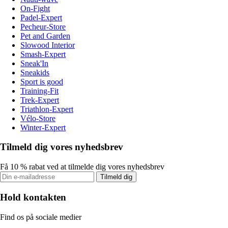
On-Fight
Padel-Expert
Pecheur-Store
Pet and Garden
Slowood Interior
Smash-Expert
Sneak'In
Sneakids
Sport is good
Training-Fit
Trek-Expert
Triathlon-Expert
Vélo-Store
Winter-Expert
Tilmeld dig vores nyhedsbrev
Få 10 % rabat ved at tilmelde dig vores nyhedsbrev
Tilmeld dig
Hold kontakten
Find os på sociale medier