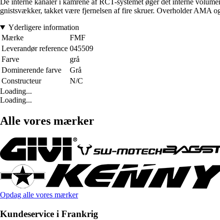
De interne kanaler i kamrene af RCT-systemet øger det interne volumen
gnistsvækker, takket være fjernelsen af fire skruer. Overholder AMA o
Yderligere information
Mærke
FMF
Leverandør reference
045509
Farve
grå
Dominerende farve
Grå
Constructeur
N/C
Loading...
Loading...
Alle vores mærker
Opdag alle vores mærker
Kundeservice i Frankrig