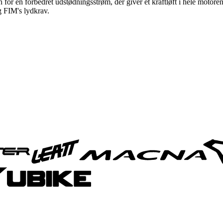
 for en forbedret udstødningsstrøm, der giver et kraftløft i hele moto
g FIM's lydkrav.